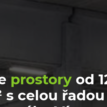
me
prostory
od 1
 s celou řadou