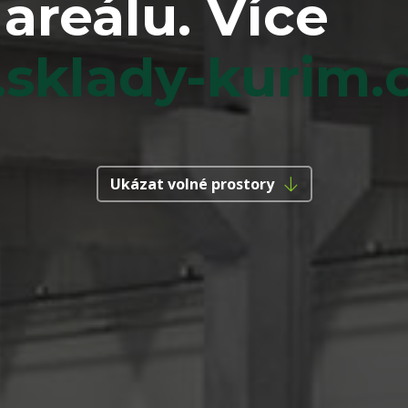
 areálu. Více
sklady-kurim.
Ukázat volné prostory