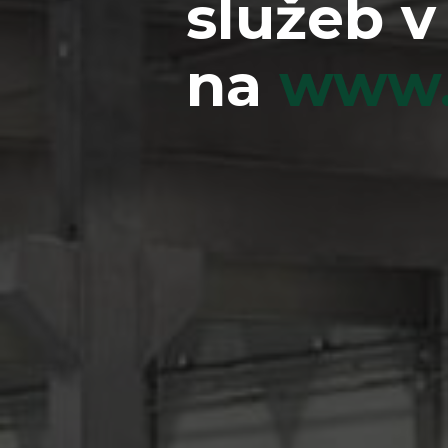
služeb v
na
www.