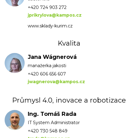
+420 724 903 272
jprikrylova@kampos.cz
www.sklady-kurim.cz
Kvalita
Jana Wágnerová
manažerka jakosti
+420 606 656 607
jwagnerova@kampos.cz
Průmysl 4.0, inovace a robotizace
Ing. Tomáš Rada
IT System Administrator
+420 730 548 849