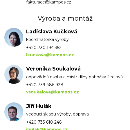
fakturace@kampos.cz
Výroba a montáž
Ladislava Kučková
koordinátorka výroby
+420 730 194 352
lkuckova@kampos.cz
Veronika Soukalová
odpovědná osoba a mistr dílny pobočka Jedlová
+420 739 486 928
vsoukalova@kampos.cz
Jiří Hulák
vedoucí skladu výroby, doprava
+420 733 610 246
jhulak@kampos.cz