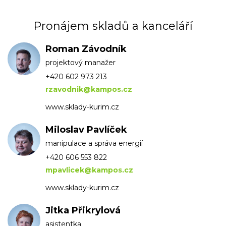
Pronájem skladů a kanceláří
Roman Závodník
projektový manažer
+420 602 973 213
rzavodnik@kampos.cz
www.sklady-kurim.cz
Miloslav Pavlíček
manipulace a správa energií
+420 606 553 822
mpavlicek@kampos.cz
www.sklady-kurim.cz
Jitka Přikrylová
asistentka