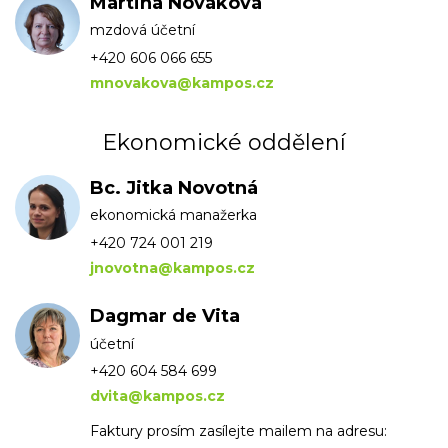
Martina Nováková
mzdová účetní
+420 606 066 655
mnovakova@kampos.cz
Ekonomické oddělení
Bc. Jitka Novotná
ekonomická manažerka
+420 724 001 219
jnovotna@kampos.cz
Dagmar de Vita
účetní
+420 604 584 699
dvita@kampos.cz
Faktury prosím zasílejte mailem na adresu: