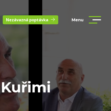
Nezávazná poptávka
Menu
 Kuřimi