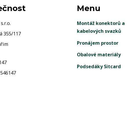
ečnost
Menu
.r.o.
Montáž konektorů a
kabelových svazků
á 355/117
Pronájem prostor
uřim
Obalové materiály
147
Podsedáky Sitcard
5546147